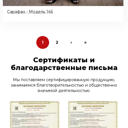
Сарафан - Модель 146
Текущая
1
Страница
2
Следующая
›
Последняя
»
страница
страница
страница
Сертификаты и
благодарственные письма
Мы поставляем сертифицированную продукцию,
занимаемся благотворительностью и общественно
значимой деятельностью.