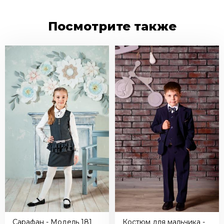
VK
Telegram
instagram
Facebook
Twitter
Odnoklassniki
Skype
Посмотрите также
Сарафан - Модель 181
Костюм для мальчика -