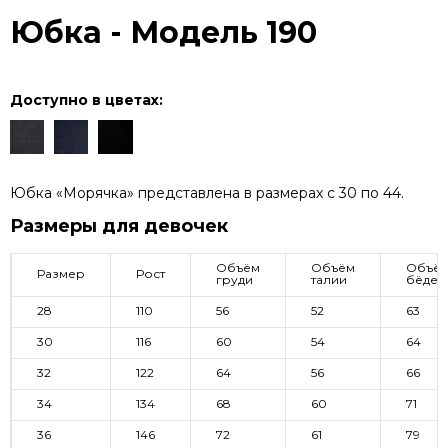
навигации
Юбка - Модель 190
Доступно в цветах:
Юбка «Морячка» представлена в размерах с 30 по 44.
Размеры для девочек
Объём
Объём
Объё
Размер
Рост
груди
талии
бёдер
28
110
56
52
63
30
116
60
54
64
32
122
64
56
66
34
134
68
60
71
36
146
72
61
79